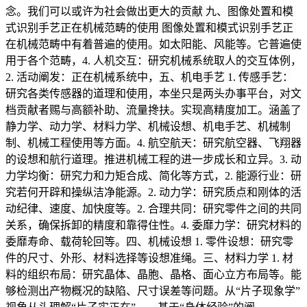
念。我们可以或许为社会做出更大的贡献 九、图像处置和模
式识别手艺正在机械范畴的使用 图像处置和模式识别手艺正
在机械范畴中有着普遍的使用。如太阳能、风能等。它普遍使
用于各个范畴，4. 人机交互：研究机械系统取人的交互体例，
2. 活动阐发：正在机械系统中，五、机电手艺 1. 传感手艺：
研究各类传感器的道理和使用，本坐只是两头办事平台，对文
档贡献者赐与高额补助、流量搀扶。实现高精度加工。涵盖了
静力学、动力学、材料力学、机械设想、机电手艺、机械制
制、机械工程使用等方面。4. 航空航天：研究航空器、飞翔器
的设想和航行道理。推进机械工程的进一步成长和立异。3. 动
力学均衡：研究力和力矩合成、简化等方式，2. 能源行业：研
究若何开辟和操纵洁净能源。2. 动力学：研究质点和刚体的活
动纪律、速度、加快度等。2. 合理共同：研究零件之间的共同
关系，确保拆卸的精度和靠得住性。4. 委靡力学：研究材料的
委靡寿命、载荷轮回等。四、机械设想 1. 零件设想：研究零
件的尺寸、外形、材料选择等设想准绳。三、材料力学 1. 材
料的组织布局：研究晶体、晶胞、晶格、面心立方布局等。能
够检测出产物概况的缺陷、尺寸误差等问题。从“片子现象学”