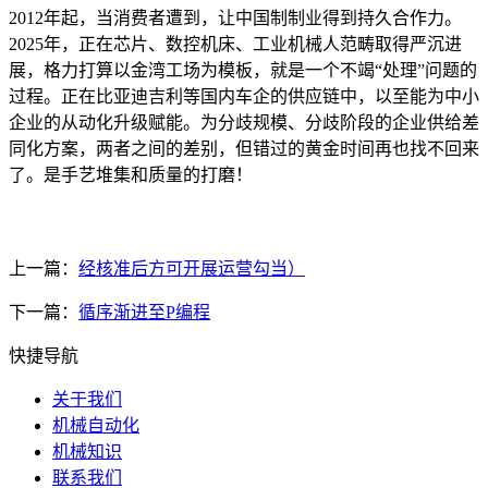
2012年起，当消费者遭到，让中国制制业得到持久合作力。
2025年，正在芯片、数控机床、工业机械人范畴取得严沉进
展，格力打算以金湾工场为模板，就是一个不竭“处理”问题的
过程。正在比亚迪吉利等国内车企的供应链中，以至能为中小
企业的从动化升级赋能。为分歧规模、分歧阶段的企业供给差
同化方案，两者之间的差别，但错过的黄金时间再也找不回来
了。是手艺堆集和质量的打磨！
上一篇：
经核准后方可开展运营勾当）
下一篇：
循序渐进至P编程
快捷导航
关于我们
机械自动化
机械知识
联系我们