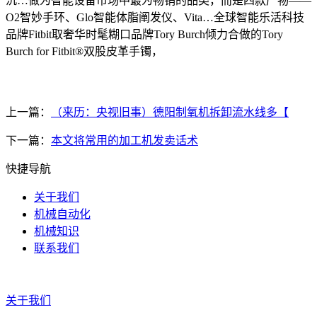
沉…做为智能设备市场中最为畅销的品类，而是四款产物——
O2智妙手环、Glo智能体脂阐发仪、Vita…全球智能乐活科技
品牌Fitbit取奢华时髦糊口品牌Tory Burch倾力合做的Tory
Burch for Fitbit®双股皮革手镯，
上一篇：
（来历：央视旧事）德阳制氧机拆卸流水线多【
下一篇：
本文将常用的加工机发卖话术
快捷导航
关于我们
机械自动化
机械知识
联系我们
关于我们