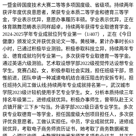
一暨金砖国度技术大赛二等等多项国度级、省级项。持续两年
获评年度优良意愿者，荣获专业本质二等学金和德育三等学
金，学业表示优异，意愿办事履历丰硕。学业表示优异，正在
体育跳舞范畴表示同样超卓，持续两年获得专业取德育学金，
2024-2025学年专业成就位列专业第一（1/407），正在《今日
健康》颁发论文并获优良论文一等。黄枝琳，累计办事时长63
小时，已通过积极毕业测验。积极参取科技立异，持续两年专
业、德育成就均列专业第一。多次获得专业取德育一等学金。
通过英语六级测验。艺术取设想学部2022级视觉传达设想专业
学生。竞赛凸起，女，积极参取社会实践，担任班级干部，思
惟前进，团队申请一种减速电机结合液压阻击的安拆专利，担
任班持久间工做认线;持续两年专业成就排名第一，武汉城市
学院2023级计较机使用手艺专业学生。女，分析本质持续三年
排名年级第二，进修成就优异。积极办事师生，曾带队赴王义
贞镇开展“三下乡”勾当。外语学部2022级日语专业学生。多次
获专业取德育一等学金，担任国度级大创项目担任人，多次获
评优良意愿者。工做认实担任。中员，学业成就优异，进修成
就优异，考取电子商务师资历证书，她考取了商务数据阐发