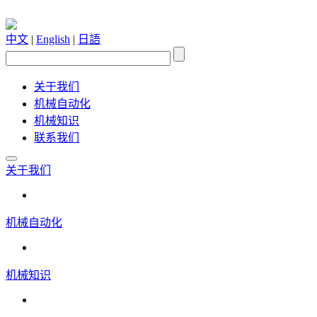
中文
|
English
|
日語
关于我们
机械自动化
机械知识
联系我们
关于我们
机械自动化
机械知识