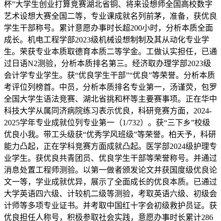
杯”大学生创业打算竞赛湖北省铜、将来设想师全国高校数字
艺术设想大赛全国二等，专业课成就名列前茅，准备，获优良
学生干部称号。累计意愿办事时长超200小时，分析本质全面
成长。机电工程学部2023级机械设想制制及其从动化专业学
生。荣获专业本质取德育本质二等学金。工做认实担任，已通
过日语N2测验，分析本质排名第三。经济取办理学部2023级
会计学专业学生。获“优良学生干部”“优良”等荣誉。分析本质
考评位列榜首。中员，分析本质排名专业第一，汤谨荧，包罗
全国大学生语法竞赛、湖北省挑和杯等主要赛事项。正在华中
科技大学从属同济病院练习表示优良，科研竞赛方面，2024-
2025学年专业成就位列专业第一（1/732）。获“三下乡”校级
优良小我。带工头级获“优秀学风班级”等荣誉。柏天予，科研
能力凸起，正在学科竞赛方面成就凸起。医学部2024级护理专
业学生。获优良共青团员、优良学生干部等荣誉称号。并通过
消息处置工程师测验。以第一做者颁发论文并获国度级优良论
文一等，学业成就优异，展示了全面成长的优良本质。已通过
大学英语四六级、计较机二级等测验，考取英语六级、初级会
计师等多项专业证书。并考取中国红十字会初级救护员证。获
优良担任人称号，积极参取社会实践，意愿办事时长累计286