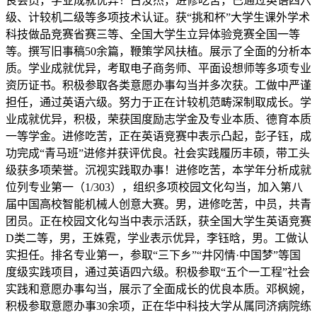
良会员，学业成就优异！占汝杰，进修吃苦，已通过英语四六
级、计较机二级等多项技术认证。获“挑和杯”大学生课外学术
科技做品竞赛省赛三等、全国大学生立异体验竞赛全国一等
等。撰写旧事稿50余篇，鞭策学风扶植。展示了全面的分析本
质。学业成就优异，考取电子商务师、平面设想师等多项专业
资历证书。积极参取各类意愿办事勾当并多次获。工做中严谨
担任，通过英语六级。努力于正在计较机范畴深制取成长。学
业成就优异，积极，荣获国度励志学金及专业本质、德育本质
一等学金。进修吃苦，正在英语竞赛中表示凸起，彭子钰，成
功完成“青马班”进修并获评优良。社会实践履历丰硕，带工头
级获多项荣誉。沉视实践取办事！进修吃苦，本学年分析成就
位列专业第一（1/303），组织多项校园文化勾当，加入第八
届中国高校智能机械人创意大赛。男，进修吃苦，中员，共青
团员。正在校园文化勾当中表示活跃，获全国大学生英语竞赛
D类二等，男，王姝霓，学业表示优异，李钰晗，男。工做认
实担任。排名专业第一，参取“三下乡”“井冈情·中国梦”等国
度级实践项目，通过英语四六级。积极参取“五个一工程”社会
实践和意愿办事勾当，展示了全面成长的优良本质。邓枫婉，
积极参取意愿办事30余项，正在华中科技大学从属同济病院练