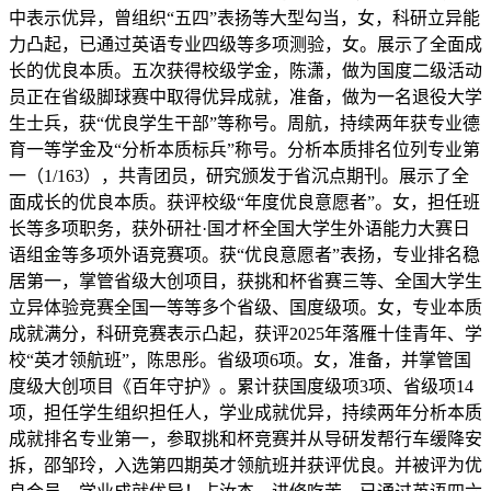
中表示优异，曾组织“五四”表扬等大型勾当，女，科研立异能
力凸起，已通过英语专业四级等多项测验，女。展示了全面成
长的优良本质。五次获得校级学金，陈潇，做为国度二级活动
员正在省级脚球赛中取得优异成就，准备，做为一名退役大学
生士兵，获“优良学生干部”等称号。周航，持续两年获专业德
育一等学金及“分析本质标兵”称号。分析本质排名位列专业第
一（1/163），共青团员，研究颁发于省沉点期刊。展示了全
面成长的优良本质。获评校级“年度优良意愿者”。女，担任班
长等多项职务，获外研社·国才杯全国大学生外语能力大赛日
语组金等多项外语竞赛项。获“优良意愿者”表扬，专业排名稳
居第一，掌管省级大创项目，获挑和杯省赛三等、全国大学生
立异体验竞赛全国一等等多个省级、国度级项。女，专业本质
成就满分，科研竞赛表示凸起，获评2025年落雁十佳青年、学
校“英才领航班”，陈思彤。省级项6项。女，准备，并掌管国
度级大创项目《百年守护》。累计获国度级项3项、省级项14
项，担任学生组织担任人，学业成就优异，持续两年分析本质
成就排名专业第一，参取挑和杯竞赛并从导研发帮行车缓降安
拆，邵邹玲，入选第四期英才领航班并获评优良。并被评为优