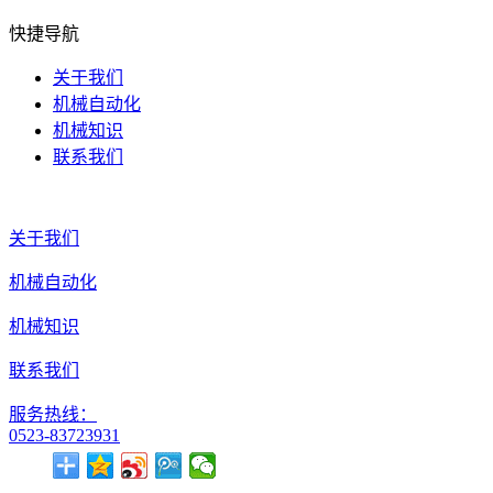
快捷导航
关于我们
机械自动化
机械知识
联系我们
关于我们
机械自动化
机械知识
联系我们
服务热线：
0523-83723931