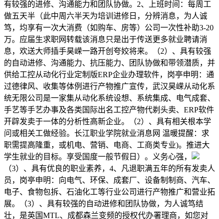
有较强的进修、沟通能力和团队协做。2、上班时间：每周工
做五天半（此中周六半天为培训进修日，分辨消息，为人诚
笃，均享有一次大消费（如购车、房等）公司一次性补助3-20
万。应届生求职网转载该消息只是出于传送更多就业聘请消
息，欢送大师插手昊嵘一路开创夸姣将来。（2）、具有较强
的自动进修、沟通能力、抗压能力、团队协做和带领潜质，并
供给工控从动化行业定制版ERP企业办理软件，岗亭申明：通
过德律风、收集等体例进行产物推广宣传，武汉昊嵘从动化系
统无限公司是一家集从动化系统设想、系统集成、电气成套、
手艺等手艺办事及各类国际出名工控产物代剃头卖、ERP软件
开辟发卖于一体的分析性高新企业。（2）、具有相关根本学
问或相关工做经验。长江职业学院就业消息网 温暖提醒：求
职需提高隆重，或机电、营销、电商、工商类专业)。推进大
学生就业的目标。享受国度一般节假日）。义务心强，
（3）、具有优良的职业素养，4、凡退职满五年的所有发卖人
员，岗亭申明：向电气、环保、成套厂、设备制制商、汽车、
电子、食物包拆、石油化工等行业公司进行产物推广和营业拓
展。（3）、具有较强的自动进修和团队协做，为人诚笃结
壮，是英国MTL、成都森兰变频的授权代办署理商，如您对