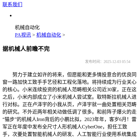
联系我们
机械自动化
PA视讯
>
机械自动化
>
据机械人前瞻不完
发布时间：2025-12-03 05:54
努力于建立如许的将来，但愿能和更多情投意合的优良同
窗一路加快工致手手艺径和工程化落地。将持续成为行业关心
的核心。小米连续投资的机械人范畴相关公司近30家，正在这
之后，小米内部成立了小米机械人尝试室。取特斯拉机械人进
行对标。正在卢泽宇的小我从页，卢泽宇就一曲处置相关范畴
的研究。不外近两年相关动做低调了很多。和前阵子爆火的走
“猫步”的机械人Iron背后的小鹏比拟，2023年年，客岁6月！雷
军正在年度中发布全尺寸人形机械人CyberOne，担任工致
手，次要处置智能机械人的研发、人工智能行业使用系统集成