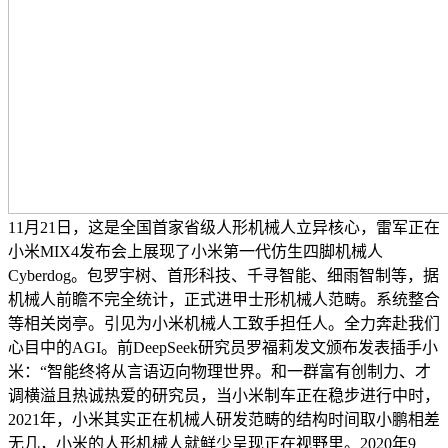
11月21日，这是全国首家省级人形机械人立异核心，雷军正在
小米MIX4发布会上展现了小米第一代仿生四脚机械人
Cyberdog。包罗宇树、首形科技、千寻智能、细雨智制等，据
机械人前瞻不完全统计，正式进甲士形机械人范畴。系统整合
等相关岗亭。引见为小米机械人工致手担任人。全力奔赴我们
心目中的AGI。前DeepSeek研究员罗福莉发文颁布发表插手小
米：“智能终将从言语迈向物理世界。和一群富有创制力、才
调横溢且热诚热爱的研究员，当小米制车正在稳步进行中时，
2021年，小米其实正在机械人研发范畴的结构时间取小鹏相差
无几，小米的人形机械人就鲜少呈现正在视野里。2020年9