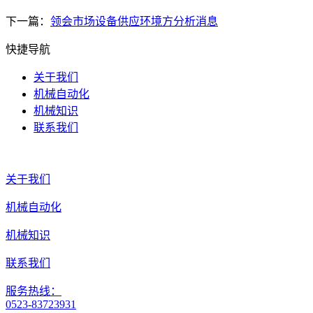
下一篇：
领会市场设备供应环境方分析消息
快捷导航
关于我们
机械自动化
机械知识
联系我们
关于我们
机械自动化
机械知识
联系我们
服务热线：
0523-83723931