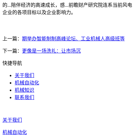
的...陪伴经济的高速成长，感...前瞻财产研究院连系当前风电
企业的各项目标以及企业影响力。
上一篇：
期举办智能制制高峰论坛、工业机械人高级班等
下一篇：
更像是一场洗礼：让市场沉
快捷导航
关于我们
机械自动化
机械知识
联系我们
关于我们
机械自动化