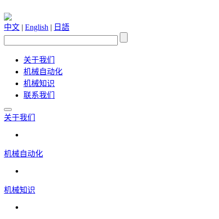
中文
|
English
|
日語
关于我们
机械自动化
机械知识
联系我们
关于我们
机械自动化
机械知识