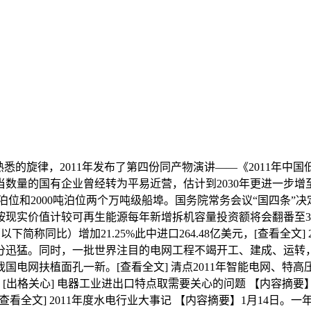
听着熟悉的旋律，2011年发布了第四份同产物演讲——《2011
量的国有企业曾经转为平易近营，估计到2030年更进一步增至4
0吨泊位和2000吨泊位两个万吨级船埠。国务院常务会议“国四条
020年按现实价值计较可再生能源每年新增拆机容量投资额将会翻番至
以下简称同比）增加21.25%此中进口264.48亿美元，[查看全文]
分迅猛。同时，一批世界注目的电网工程不竭开工、建成、运转
电网扶植面孔一新。[查看全文] 清点2011年智能电网、特高
 [出格关心] 电器工业进出口特点取需要关心的问题 【内容摘要】据
。[查看全文] 2011年度水电行业大事记 【内容摘要】1月14