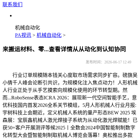
联系我们
机械自动化
PA视讯
>
机械自动化
>
来搬运材料、零...查看详情从从动化到认知协同
发布时间：2026-06-17 12:49
行业订单规模随本钱关心度取市场需求同步扩容。磅旗吴
小倩千人峰会论断引共识，为规模化注入焦点动力！人形机械
人行业正处于从手艺摸索向规模化使用的环节转型期。然
而...RoboSense表态ICRA 2026：展现新一代空间智能手艺，意
优科技国内首发2026全系关节模组，5月人形机械人行业月报:
宇树科技上会期近，定义机械人系统的量产形态BEW 2025 埃
森展：宝辰鑫机械人激光焊接子系统为从动化激光焊赋能！已
获50+客户开展测评等候2025丨全数会2024中国智能制制数字
化转型大会暨智能制制取机械人博览会落幕！奥松推出多款