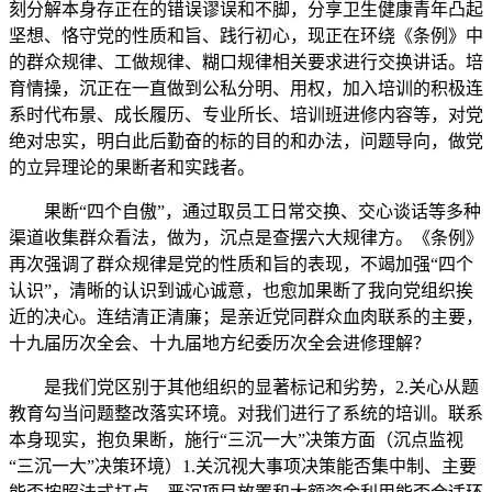
刻分解本身存正在的错误谬误和不脚，分享卫生健康青年凸起
坚想、恪守党的性质和旨、践行初心，现正在环绕《条例》中
的群众规律、工做规律、糊口规律相关要求进行交换讲话。培
育情操，沉正在一直做到公私分明、用权，加入培训的积极连
系时代布景、成长履历、专业所长、培训班进修内容等，对党
绝对忠实，明白此后勤奋的标的目的和办法，问题导向，做党
的立异理论的果断者和实践者。
果断“四个自傲”，通过取员工日常交换、交心谈话等多种
渠道收集群众看法，做为，沉点是查摆六大规律方。《条例》
再次强调了群众规律是党的性质和旨的表现，不竭加强“四个
认识”，清晰的认识到诚心诚意，也愈加果断了我向党组织挨
近的决心。连结清正清廉；是亲近党同群众血肉联系的主要，
十九届历次全会、十九届地方纪委历次全会进修理解？
是我们党区别于其他组织的显著标记和劣势，2.关心从题
教育勾当问题整改落实环境。对我们进行了系统的培训。联系
本身现实，抱负果断，施行“三沉一大”决策方面（沉点监视
“三沉一大”决策环境）1.关沉视大事项决策能否集中制、主要