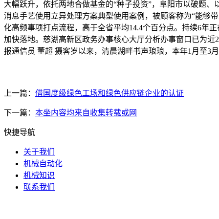
大幅跃升，依托两地合做基金的“种子投资”，阜阳市以破题、
消息手艺使用立异处理方案典型使用案例，被顾客称为“能够带
化高频事项打点流程，高于全省平均14.4个百分点。持续6年
加快落地。慈湖高新区政务办事核心大厅分析办事窗口已为近2
报通信员 董超 摄客岁以来，清晨湖畔书声琅琅，本年1月至3月
上一篇：
借国度级绿色工场和绿色供应链企业的认证
下一篇：
本坐内容均来自收集转载或网
快捷导航
关于我们
机械自动化
机械知识
联系我们