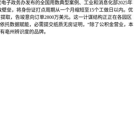
电子政务办发布的全国用数典型案例、工业和消息化部2025年
政壁垒，将身份证打点周期从一个月缩短至15个工做日以内。优
房提取，告竣意向订单2800万美元。这一计谋结构正正在各园区
是依托数据赋能，必需提交纸质无房证明，“除了公积金营业，本
制具有亳州辨识度的品牌。