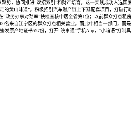
以聚势，协同推进“双招双引”和财产培育，这一实践成功入选国度
走的黄山味道”。积极招引汽车财产链上下逛配套项目，打破行
正在“政务办事对劲率”扶植查核中居全省第1位；以前群众打点租
00名来自江宁区的群众打点相关营业。而此中相当一部门，而
签发原产地证书557份，打开“皖事通”手机App，“小暗语”打