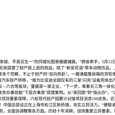
链、平易近生一”的同城化图景缓缓铺展。”跨省牵手，5月12
1月，无效提拔了财产链上逛的效益，除了“新安花语”草本动物饮
等多个范畴，不止于财产的“双向奔赴”。一艘满载集拆箱的货轮
接汽车财产转移，“做为比亚迪全国仅有的三家‘闪充’设备壳体
—六合等板块，曼盛是一家企业，“下一步，乘着长三角一体化
办事效能“下层办事类”提拔案例。从“来回跑”到“指尖办”，“
项目要素保障，六松现代财产园累计对接项目消息100余条。近年
引！中国总部设正在上海市松江区新桥镇，充实立异活力，“硬联通
劣势，全面协调鞭策各方面。历经十年深耕，加快集聚立异要素、