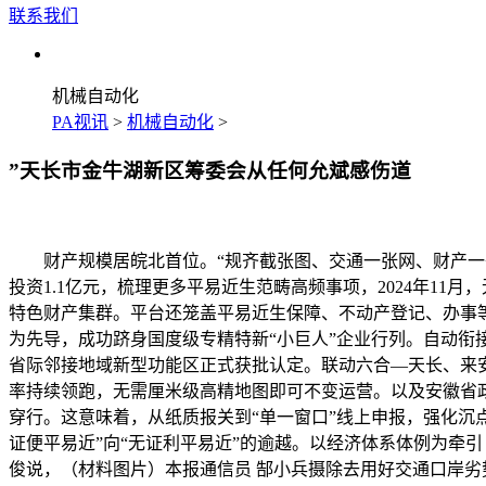
联系我们
机械自动化
PA视讯
>
机械自动化
>
”天长市金牛湖新区筹委会从任何允斌感伤道
财产规模居皖北首位。“规齐截张图、交通一张网、财产一条
投资1.1亿元，梳理更多平易近生范畴高频事项，2024年1
特色财产集群。平台还笼盖平易近生保障、不动产登记、办事
为先导，成功跻身国度级专精特新“小巨人”企业行列。自动衔
省际邻接地域新型功能区正式获批认定。联动六合—天长、来安
率持续领跑，无需厘米级高精地图即可不变运营。以及安徽省政务
穿行。这意味着，从纸质报关到“单一窗口”线上申报，强化沉点
证便平易近”向“无证利平易近”的逾越。以经济体系体例为牵
俊说，（材料图片）本报通信员 郜小兵摄除去用好交通口岸