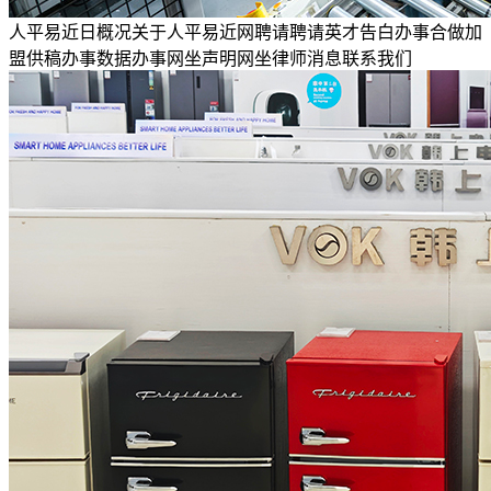
人平易近日概况关于人平易近网聘请聘请英才告白办事合做加
盟供稿办事数据办事网坐声明网坐律师消息联系我们