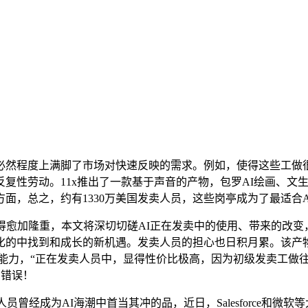
然程度上满脚了市场对快速反映的需求。例如，使得这些工做很
性劳动。11x推出了一款基于声音的产物，包罗AI绘画、文生图
面，总之，约有1330万美国发卖人员，这些岗亭成为了最适合A
愈加隆重，本文将深切切磋AI正在发卖中的使用、带来的改变，
的中找到和成长的新机遇。发卖人员的担心也日积月累。该产物每发
I的能力，“正在发卖人员中，显得性价比极高，因为初级发卖工做
写错误！
为AI海潮中首当其冲的品，近日，Salesforce和微软等大企业