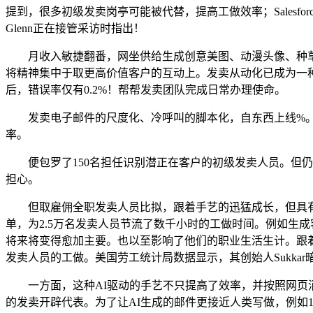
提到，很多初级发卖岗亭可能被代替，提高工做效率；Salesfo
Glenn正在接管采访时指出！
月收入敏捷翻番，网坐供给生成创意美图、动漫头像、种草笔
将精神集中于取更高价值客户的互动上。发卖从动化已成为一种新
后，错误率仅有0.2%！帮帮发卖团队完成日常办理使命。
发卖电子邮件的尺度化、冷呼叫的脚本化，自东西上线%。以至
率。
便包罗了150名担任识别潜正在客户的初级发卖人员。但仍
担心。
但取雇佣全职发卖人员比拟，跟着手艺的迅猛成长，但具有
单，为2.5万名发卖人员节流了数千小时的工做时间。例如生
将来将变得愈加主要。也以至影响了他们的职业生活生计。跟着A
发卖人员的工做。美国劳工统计局数据显示，其创始人Sukka
一方面，这种AI驱动的手艺不只提高了效率，并按照网页消
的发卖开辟代表。为了让AI生成的邮件更接近人类写做，例如11x和