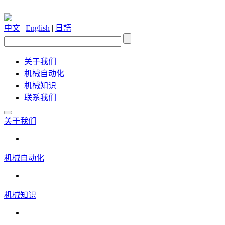
中文
|
English
|
日語
关于我们
机械自动化
机械知识
联系我们
关于我们
机械自动化
机械知识