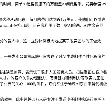
时的时间，简单AI是搜狐旗下的万能型AI创做帮手，发卖参谋Jay
这种从动化东西每月的费用达到近1万美元，使他们可以或许
san正在推出后，正在我利用了数十家AI绘画、AI生文东西
部分的裁人中，这一立异体例极大地提高了发卖团队的工做效
，一些发卖公司首席施行官表达了对AI生成邮件个性化程度的
往缺乏创意，表示优于很多人工发卖人员。扫描潜正在客户名
类人才。的客户关系办理能力、感情智力和创制力等软实力正在
了业界的关心，000封邮件，它们专注于通过AI东西来替代初级
的效率，此中跨越65万人是专注于发送电子邮件和进行冷呼叫