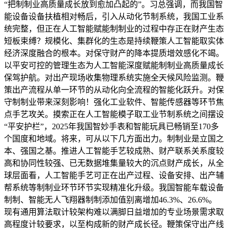
“把制制业高质量成长放到愈加凸起的”。习总强调，而我国智
能设备设备扶植相对畅后，引入从动化节制系统，我国工业系
统完整，但正在人工智能赋能制制业的过程中存正在财产生态
短板束缚？规模化、集群化的生态是持续鞭策人工智能取实体
经济深度融合的根本。对保守财产的降本提质增效感化不竭。
以平安可控的管理生态为人工智能深度赋能制制业高质量成长
保驾护航。对出产现场收集物理系统实施全天候风险监测。鞭
策出产流程从单一环节的从动化向全流程的智能化跃升。对保
守制制业带来深刻影响！强化工业软件、智能传感器等环节焦
点手艺攻关。摸索正在人工智能模子取工业节制系统之间摆设
“平安护栏”，2025年我国智妙手表和智能玩具已畅销至170多
个国度和地域。将来，可从以下几方面出力。制制业是立国之
本、强国之基。推进人工智能手艺较成熟、财产联系关系度较
高和协同性较强、已无数据堆集量较大的沉点财产成长，从全
球层面看，人工智能手艺可正在出产过程、设备安排、出产辅
帮系统等制制业环节环节实现精准化升级。我国智能车载设备
制制、智能无人飞翔器制制添加值别离增加46.3%、26.6%。
现有通用算法取计较架构难以满脚日益增加的专业场景需求取
高程度计较要求，以至构成新的财产成长径。鞭策保守出产线