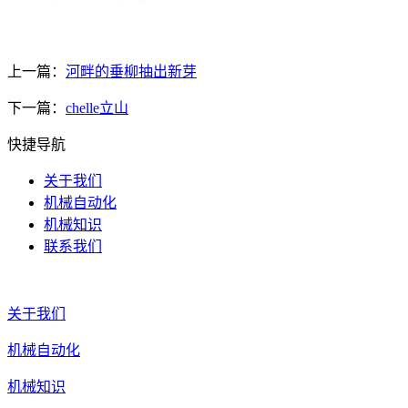
上一篇：
河畔的垂柳抽出新芽
下一篇：
chelle立山
快捷导航
关于我们
机械自动化
机械知识
联系我们
关于我们
机械自动化
机械知识