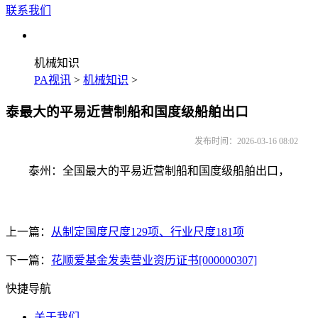
联系我们
机械知识
PA视讯
>
机械知识
>
泰最大的平易近营制船和国度级船舶出口
发布时间：2026-03-16 08:02
泰州：全国最大的平易近营制船和国度级船舶出口，
上一篇：
从制定国度尺度129项、行业尺度181项
下一篇：
花顺爱基金发卖营业资历证书[000000307]
快捷导航
关于我们