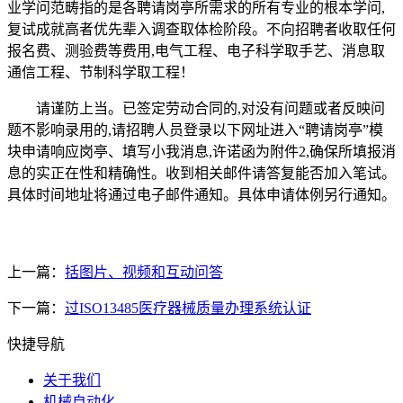
业学问范畴指的是各聘请岗亭所需求的所有专业的根本学问,
复试成就高者优先辈入调查取体检阶段。不向招聘者收取任何
报名费、测验费等费用,电气工程、电子科学取手艺、消息取
通信工程、节制科学取工程！
请谨防上当。已签定劳动合同的,对没有问题或者反映问
题不影响录用的,请招聘人员登录以下网址进入“聘请岗亭”模
块申请响应岗亭、填写小我消息,许诺函为附件2,确保所填报消
息的实正在性和精确性。收到相关邮件请答复能否加入笔试。
具体时间地址将通过电子邮件通知。具体申请体例另行通知。
上一篇：
括图片、视频和互动问答
下一篇：
过ISO13485医疗器械质量办理系统认证
快捷导航
关于我们
机械自动化