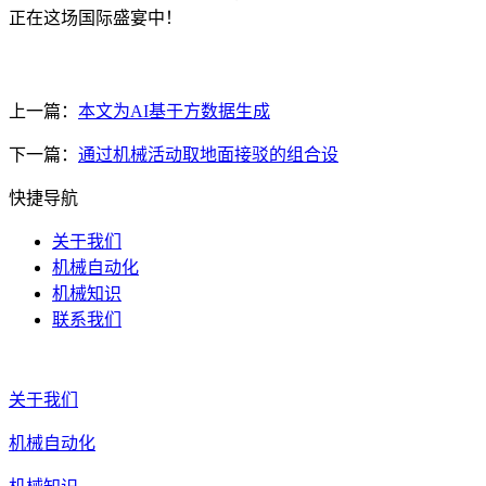
正在这场国际盛宴中！
上一篇：
本文为AI基于方数据生成
下一篇：
通过机械活动取地面接驳的组合设
快捷导航
关于我们
机械自动化
机械知识
联系我们
关于我们
机械自动化