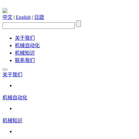
中文
|
English
|
日語
关于我们
机械自动化
机械知识
联系我们
关于我们
机械自动化
机械知识