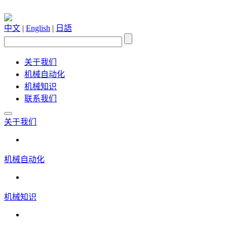
中文
|
English
|
日語
关于我们
机械自动化
机械知识
联系我们
关于我们
机械自动化
机械知识