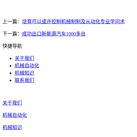
上一篇：
培育可以或许控制机械制制及从动化专业学问术
下一篇：
成功出口新能源汽车1000多台
快捷导航
关于我们
机械自动化
机械知识
联系我们
关于我们
机械自动化
机械知识