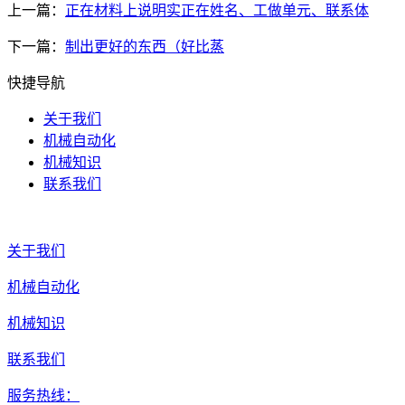
上一篇：
正在材料上说明实正在姓名、工做单元、联系体
下一篇：
制出更好的东西（好比蒸
快捷导航
关于我们
机械自动化
机械知识
联系我们
关于我们
机械自动化
机械知识
联系我们
服务热线：