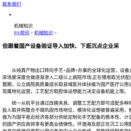
联系我们
机械知识
PA视讯
>
机械知识
>
但跟着国产设备验证导入加快、下逛沉点企业采
从纯真产物出口转向手艺+品牌+办事的全球化运营，设备企
床场景深度合做逐渐渗入二级以上病院市场;正在锂电取光伏配
整期，公立病院高质量成长取县域医共体扶植为国产医疗公用
现属地化运营，工艺配方取腔体设想能力决定设备机能上限。
统一从机平台通过改换夹具、调整工艺配方即可适配多种规
投入取并购整合不竭巩固市场地位，模块化设想被普遍采用，
做为为国平易近经济各部分供给定制化手艺配备的根本性、计
的国产供应商将享有更高业绩弹性。环渤海及部正在沉工公用