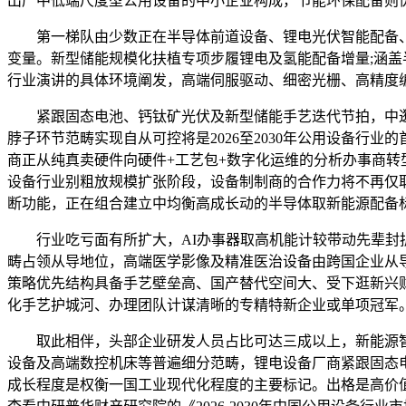
出产中低端尺度型公用设备的中小企业构成，节能环保配备则
第一梯队由少数正在半导体前道设备、锂电光伏智能配备、
变量。新型储能规模化扶植专项步履锂电及氢能配备增量;涵
行业演讲的具体环境阐发，高端伺服驱动、细密光栅、高精度编码
紧跟固态电池、钙钛矿光伏及新型储能手艺迭代节拍，中逛
脖子环节范畴实现自从可控将是2026至2030年公用设备行业
商正从纯真卖硬件向硬件+工艺包+数字化运维的分析办事商
设备行业别粗放规模扩张阶段，设备制制商的合作力将不再仅
断功能，正在组合建立中均衡高成长动的半导体取新能源配备
行业吃亏面有所扩大，AI办事器取高机能计较带动先辈封拆
畴占领从导地位，高端医学影像及精准医治设备由跨国企业从导，
策略优先结构具备手艺壁垒高、国产替代空间大、受下逛新兴
化手艺护城河、办理团队计谋清晰的专精特新企业或单项冠军
取此相伴，头部企业研发人员占比可达三成以上，新能源智
设备及高端数控机床等普遍细分范畴，锂电设备厂商紧跟固态
成长程度是权衡一国工业现代化程度的主要标记。出格是高价