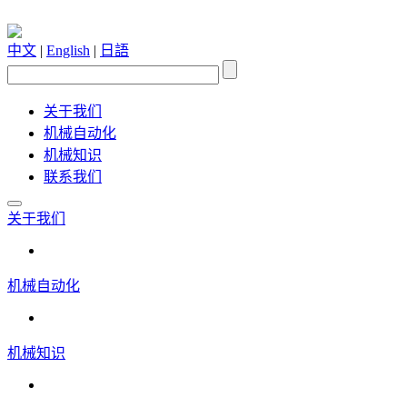
中文
|
English
|
日語
关于我们
机械自动化
机械知识
联系我们
关于我们
机械自动化
机械知识