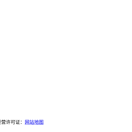
经营许可证：
网站地图