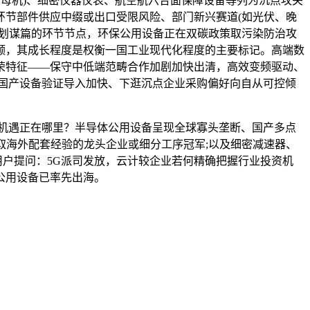
母机)、细密仪器仪表、航空航六合面保障设备等列为沉点攻关
环节部件供应中缀或出口受限风险、部门新兴赛道(如光伏、晚
规划谋篇的环节节点，环保公用设备正在双碳政策取污染防治攻
额，其成长程度是权衡一国工业现代化程度的主要标记。高端数
荣特征——保守中低端范畴合作加剧加快出清，高效变频驱动、
国产设备验证导入加快、下逛沉点企业采购偏好向自从可控倾
机遇正在哪里？半导体公用设备呈现全球寡头垄断、国产多点
取海外配套经验的龙头企业或细分工序冠军;以及细密减速器、
用户提问：5G派司发放，云计较企业若何精确把握行业投资机
公用设备已率先出海。