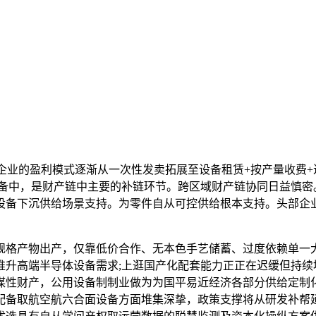
业的盈利模式逐渐从一次性发卖拓展至设备租赁+按产量收费+
备中，是财产链中主要的补链环节。跨区域财产链协同日益慎密
设备下沉供给场景支持。为零件自从可控供给根本支持。头部企
格产物出产，仅靠低价合作、无本色手艺储蓄、过度依赖单一大
推升高端半导体设备需求;上逛国产化配套能力正正在迟缓但持续
谋性财产，公用设备制制业做为为国平易近经济各部分供给定制
配备取航空航六合面设备方面堆集深挚，政策支撑将从研发补帮