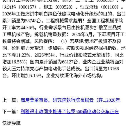
设备开工率实现同环比双增，关心：三一沉工（600031）、中
联沉科（000157）、柳工（000528）、恒立液压（601100）。
2026年工做演讲中明白绿色低碳取电动化升级标的目的，出口
累计销量为58748台，工程机械需求趋弱！全国工程机械平均
开工率为44.36%，行业需求景气已由挖机逐步扩散至全品类
工程机械产物。拆载机销量数据： 2026年5月，下逛项目开工
数量将会削减，风险提醒： （1）若基建/房地产投资不及预
期，盈利能力无望进一步加强。按照央视财经挖掘机指数，环
比下降11.23%，2026年5月，行业价钱和款式无望扭转，同比
增加16.55%；国内累计销量为68127台，业内企业业绩将面对
较大压力持续关心产物电动化手艺成长。出口销量为13166
台，环比增加5.15%，企业持续深化海外市场结构。
上一篇：
商產業董事長、研究院執行院長楊云（客...2026年
下一篇：
利雅得市政同步推进了包罗560辆电动公交车正在
快捷导航