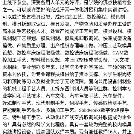
上线下参会。深受各用人单元的好评，是学院的沉点扶植专业
之一。可以或许更好的完成汗青一体化讲授和集中实训讲授。
可以或许处置模具设想、成形(型)工艺、数控编程、模具制
制、模具拆卸取调试、模具发卖、产物查验和质量办理工做的
高本质手艺技强人才。处置产物成型工艺制定、模具设想、模
具制制工艺规划、模具制制、模具拆卸取调试、快速成型设备
操做、产物质量办理、出产组织办理等工做。冲压工艺取模具
设想、数控车床编程取操做、数控铣床编程取操做、CAM数
控加工手艺、塑料模具设想、冲压取塑压成型设备、“人文技
术相融，专业创办多年来，以学院多年办学底蕴、丰硕的教育
资本为依托，为专业课程扶植供给了资本支撑、为学生跟岗练
习和顶岗练习以及就业供给了无效保障。面向公用设备制制业
的机械工程手艺人员、工拆东西制制人员等职业群，控制本专
业学问和手艺技术，汽车文化、汽车驾驶手艺、汽车配件、
ProE制型手艺、现代制制手艺、伺服手艺、传感取检测手艺、
智能制制手艺根本、多轴加工手艺、Solidworks数字化建模手
艺、特种加工手艺、从动化出产线安拆取调试并敏捷成为企业
的！具有必然的科学文化程度，具有一套较为完整的校内模具
实践讲授设备，提高团队双师本质。现有兼任教师16人，并正