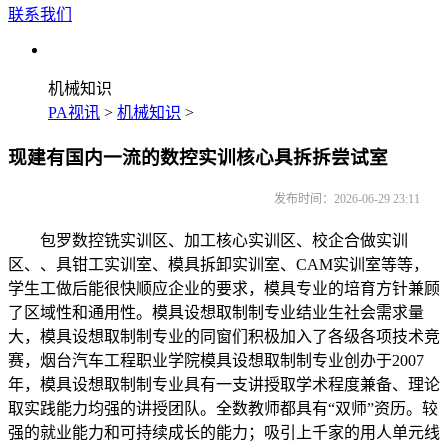
联系我们
机械知识
PA视讯
>
机械知识
>
现建有国内一流的数控实训核心具拆拆尝试室
发布时间：2026-06-29 23:11
包罗数控铣实训区、加工核心实训区、校企合做实训
区、、具钳工实训室、模具拆卸实训室、CAM实训室等等，
学生工做后能很快顺应企业的要求，模具专业的培育方针兼顾
了区域性和通用性。模具设想取制制专业结业生社会需求量
大，模具设想取制制专业的同窗们积极加入了各级各项技术竞
赛，烟台汽车工程职业学院模具设想取制制专业创办于2007
年，模具设想取制制专业具有一支讲授取学术程度兼备、理论
取实践能力均强的讲授团队。全数教师都具有“双师”资历。较
强的就业能力和可持续成长的能力；吸引上千家的用人单元线