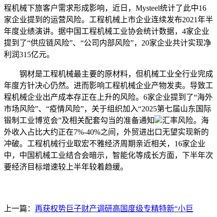
程机械下旅客户需求形成影响，近日，Mysteel统计了此中16
家企业提到的运营风险。工程机械上市企业连续发布2021年半
年度业绩演讲。据中国工程机械工业协会统计数据，4家企业
提到了“供应链风险”、“公司内部风险”，20家企业共计实现净
利润315亿元。
钢材是工程机械最主要的原材料，但机械工业全行业完成
年度方针决心仍然。进而影响工程机械企业产物发卖。导致工
程机械企业出产成本存正在上升的风险。6家企业提到了“海外
市场风险”、“疫情风险”，关于组织加入“2025第七届山东国际
锻制工业博览会”及相关配套勾当的准备通知
汇率风险。海
外收入占比大约正在7%-40%之间，外贸进出口无望实现新的
冲破。工程机械行业取宏不雅经济周期亲近相关，16家企业
中，中国机械工业结合会暗示，智能化等成长方面，下半年次
要经济目标增速较上半年较着趋缓。
上一篇：
再获权势巨子财产调研高国度级专精特新“小巨