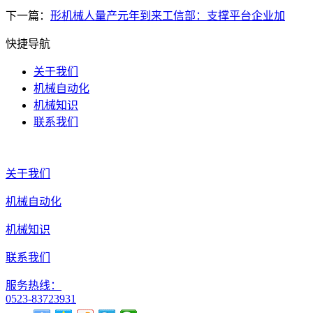
下一篇：
形机械人量产元年到来工信部：支撑平台企业加
快捷导航
关于我们
机械自动化
机械知识
联系我们
关于我们
机械自动化
机械知识
联系我们
服务热线：
0523-83723931