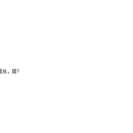
成长，提？