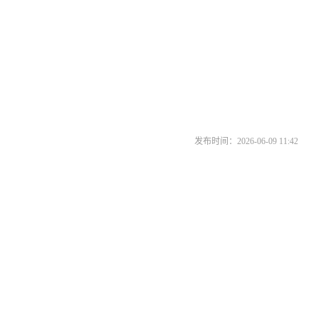
发布时间：2026-06-09 11:42