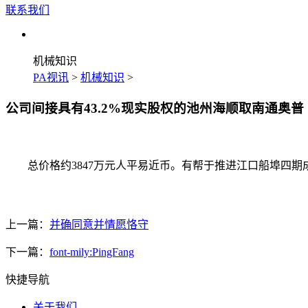
联系我们
机械知识
PA视讯
>
机械知识
>
公司间接具有43.2%现实股权的池州海顺取南通奥普
总价格约3847万元人平易近币。有帮于推进江口船埠四期
上一篇：
并确同意并情愿恪守
下一篇：
font-mily:PingFang
快捷导航
关于我们