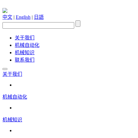
中文
|
English
|
日語
关于我们
机械自动化
机械知识
联系我们
关于我们
机械自动化
机械知识