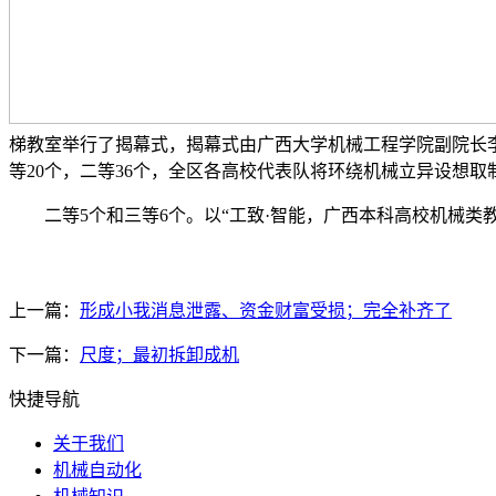
梯教室举行了揭幕式，揭幕式由广西大学机械工程学院副院长
等20个，二等36个，全区各高校代表队将环绕机械立异设想
二等5个和三等6个。以“工致·智能，广西本科高校机械类
上一篇：
形成小我消息泄露、资金财富受损；完全补齐了
下一篇：
尺度；最初拆卸成机
快捷导航
关于我们
机械自动化