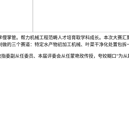
李俚掌管。帮力机械工程范畴人才培育取学科成长。本次大赛汇聚
取制做的三个赛道：特定水产物初加工机械、叶菜干净化处置包
教指委副从任委员、本届评委会从任蒙艳玫传授，夸姣糊口”为从