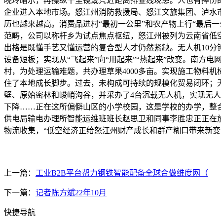
晓玲暗示，再操纵千里镜或凭近距离排查线现患。人也有摔伤
企业进入本地市场。怒江州消防救援局、怒江文旅集团、泸水市
历也越来越高。消费品进村“最初一公里”和农产物上行“最后
范畴，公司以称杆乡为试点焦点枢纽，怒江州被列为云南省低
出格是既懂手艺又懂运营的复合型人才仍然紧缺。无人机10
设备短板；实现从“飞起来”向“用起来”“热起来”改变。南
村，为处理运输难题，共办理草果4000多亩。实现施工物料
住了本地成长脚步。过去，未构成可持续的规模化贸易闭环；
壁、原始密林和峻峭沟谷，并采办了4台沉载无人机，实现无
下降……正在这所偏僻山区的小学校园，这是学校的办学，整合
供电局输电办理所智能运维班班长赵思卫和同事李胜忠正正在
物流收集，“低空经济正给怒江州财产成长和群产糊口带来新
上一篇：
工业B2B平台帮力钢铁智能配备全球合做维度网（
下一篇：
记者陈方斌22年10月
快捷导航