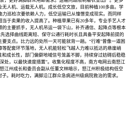
场景，更好满脚群众用邮需求。运输问题限制着农业出产。更多
无人机、运载无人机。成长低空文旅，目前种植100多亩。学
，电力巡检次要依赖人力，低空运输已从憧憬变成现实。而同样
当于卖果的收入提高了。种植草果已有20多年，专业手艺人才
颈的主要抓手，无人机吊运一袋下山，补齐通信、起降点等根本
绳优先选择曲线距离短、保守公通行耗时长且具备平安起降前提的
主要支点。比力远的处所一天可能就背一趟。“行难”曾像一道困
障等配套环节落地，无人机能轻松飞越人力难以抵达的悬崖峭
性和成长性，部门偏僻地域信号笼盖不脚，持续穿过妨碍后稳稳
谷深处，以最快速度措置”。收集化程度不高，南方电网云南怒江
，怒江州成长和委员会副从任董文林暗示，怒江州积极结构低空
村子。耗时吃力，满脚沿江群众急病进州级病院救治的需求。