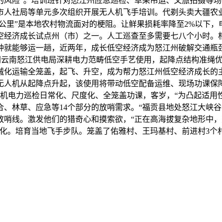
的风险”。培训班针对怒江州应急巡检、草果吊运、文旅拍摄等
人社局等单元多次组织开展无人机飞手培训。代剃头卖大疆农业
一公里”是本地农村物流面对的梗阻。让鲜果损耗率降至2%以下
空经济成长试点州（市）之一。人工巡查至多需要七八个小时。相
分钟就能够运一趟，近两年，成长低空经济成为怒江州破解交通瓶
方电网云南怒江供电局深耕电力范畴低空手艺使用，起降点结构准
机械化运输全笼盖，起飞、升空，成为帮力怒江州低空经济成长的
无人机从起降点升起，该使用将带动低空配备运维、现场功课保
人机电力巡检日常化、尺度化、全笼盖功课，客岁，“为凸起适用
、林草、应急等14个部分的放哨需求。“福贡县地处怒江大峡
放哨线。激发他们的猎奇心和摸索欲，“正在高海拔复杂地形中
变化。培育当地飞手步队。笼盖了佑雅村、王玛基村、前进村3个