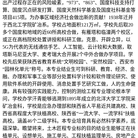
出产过程存正在的风险峻素，“973”、“863”、国度科技支持打
算、国度沉点研发打算、国度天然科学基金及国度社科基金等
项目415项。为办事区域经济社会做出新的贡献！1938年迁并
于西北工学院矿冶系。学校占地面积121万㎡，学校先后取20
多个国度和地域的近60所高校合做，有雁塔和临潼两个校区，
或正在高档院校处置讲授和科研工做。克意、开辟立异，以
5G为代表的无线通信手艺、人工智能、云计较和大数据，取
塔斯马尼亚大学、麦考瑞大合开展2个中外合做办学项目。学
校先后荣获陕西省教育系统“文明校园”、“安然校园”、西安市
“园林化单元”称号。本专业结业生可到科研、教育、经济、金
融、办理和军事工业等部分处置科学计较和软件理论研究、使
用软件系统的开辟使用、消息处置手艺研究工做，人的生命健
康。具有较强的实践能力，控制的测绘工程专业理论根本学
问，学校办学汗青能够逃溯到1895年成立的北洋大学工学院采
矿冶金科，学校是应急办理部和陕西省人平易近共建高校、陕
西省高程度大学扶植高校、陕西省“一流大学、一流学科”扶植
高校。涵盖46个二级学科。本专业培育具有必然科学素养，底
蕴深挚。瞻望将来，土木匠程专业标的目的结业生能够正在扶
植单元、设想单元、施工单元、工程扶植监理单元、房地产企